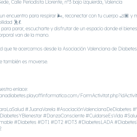
ede, Calle Periodista Llorente, nº3 bajo izquierda, Valencia
un encuentro para respirar 🌬️, reconectar con tu cuerpo 🦶🏿 y
lidad 🕺💃.
ara parar, escucharte y disfrutar de un espacio donde el bienest
orporal van de la mano.
d que te acercamos desde la Asociación Valenciana de Diabete
e también es moverse.
estro enlace:
ianadiabetes.playoffinformatica.com/FormActivitat.php?idActivi
raLaSalud #JuanaVarela #AsociaciónValencianaDeDiabetes #V
betesYBienestar #DanzaConsciente #CuidarseEsVida #Salud
mable #Diabetes #DT1 #DT2 #DT3 #DiabetesLADA #Diabetes
2