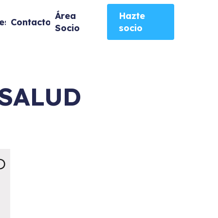
Área
Hazte
es
Contacto
Socio
socio
 SALUD