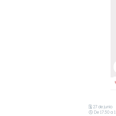
🗓️ 27 de junio
🕔 De 17:30 a 