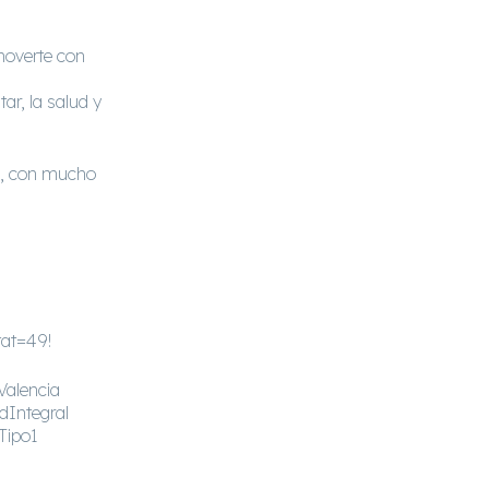
 moverte con
ar, la salud y
s, con mucho
tat=49!
alencia
Integral
Tipo1