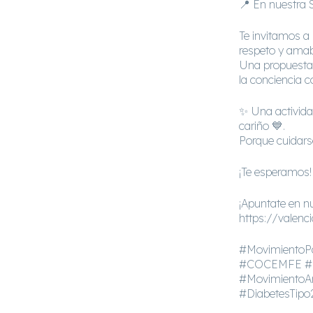
📍 En nuestra S
Te invitamos a 
respeto y amabi
Una propuesta p
la conciencia c
✨ Una activida
cariño 💙.
Porque cuidars
¡Te esperamos!
¡Apuntate en nu
https://valenc
#MovimientoPa
#COCEMFE #Dia
#MovimientoA
#DiabetesTipo