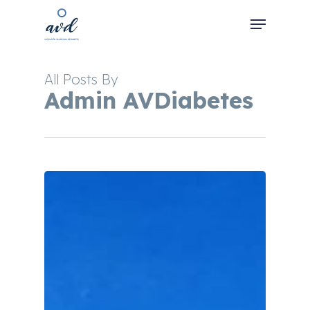
Skip
Menu
to
main
Close
content
Menu
All Posts By
Admin AVDiabetes