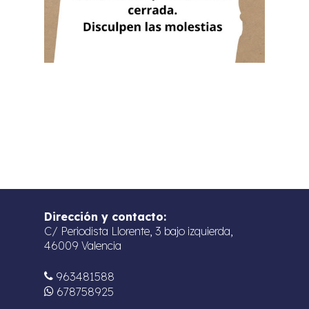
Dirección y contacto:
C/ Periodista Llorente, 3 bajo izquierda,
46009 Valencia
963481588
678758925