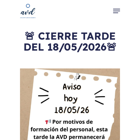
Skip
Menu
to
main
Close
content
Menu
🚨 CIERRE TARDE
DEL 18/05/2026🚨